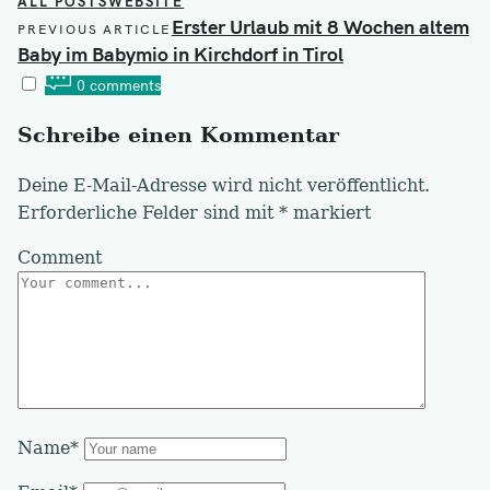
ALL POSTS
WEBSITE
Post
Erster Urlaub mit 8 Wochen altem
PREVIOUS ARTICLE
navigation
Baby im Babymio in Kirchdorf in Tirol
0 comments
Schreibe einen Kommentar
Deine E-Mail-Adresse wird nicht veröffentlicht.
Erforderliche Felder sind mit
*
markiert
Comment
Name*