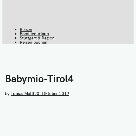
Reisen
Reiseblog
Familienurlaub
Stuttgart & Region
Darüber
Reisen buchen
B
spricht die
Welt
Babymio-Tirol4
by
Tobias Mattl
20. Oktober 2019