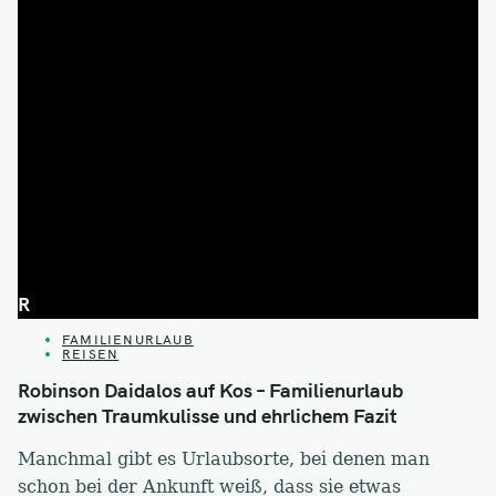
R
CATEGORIES
FAMILIENURLAUB
REISEN
Robinson Daidalos auf Kos – Familienurlaub
zwischen Traumkulisse und ehrlichem Fazit
Manchmal gibt es Urlaubsorte, bei denen man
schon bei der Ankunft weiß, dass sie etwas