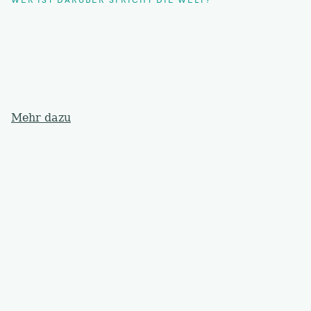
Tobi & Julia mit Mia und Mimi
Wir sind Tobi & Julia mit unseren Töchtern Mia und
Mimi. Wir reisen gerne - seit kurzem zu viert.
Neben Cluburlaub lieben wir Familien-Hotels mit
Kinderbetreuung, schönen Wellness-Bereichen und
leckerem Essen.
Mehr dazu