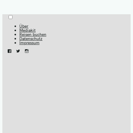
Menu
Skip
to
Über
Mediakit
content
Reisen buchen
Datenschutz
Impressum
Facebook
Twitter
Instagram