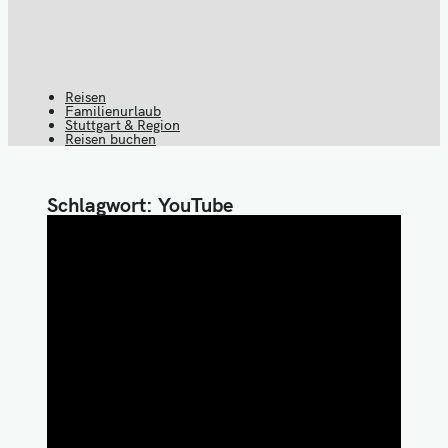
Reisen
Reiseblog
Familienurlaub
Stuttgart & Region
Darüber
Reisen buchen
spricht die
Schlagwort:
YouTube
Welt