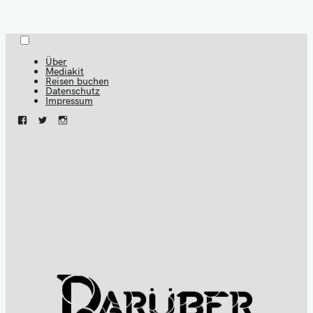
Menu
Skip
to
Über
Mediakit
content
Reisen buchen
Datenschutz
Impressum
Facebook
Twitter
Instagram