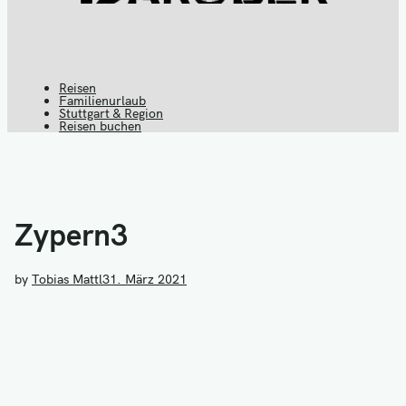
Reisen
Reiseblog
Familienurlaub
Stuttgart & Region
Darüber
Reisen buchen
Z
spricht die
Welt
Zypern3
by
Tobias Mattl
31. März 2021